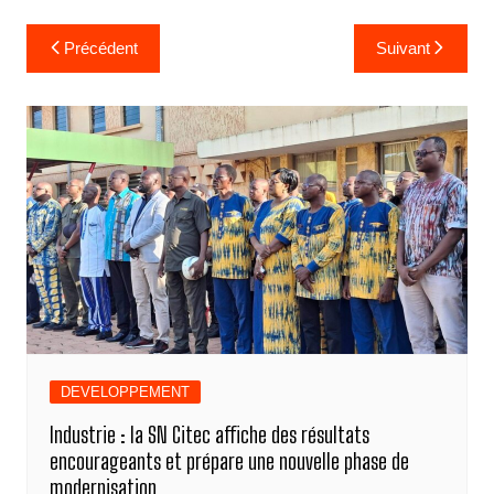
Navigation
Précédent
Suivant
de
l’article
DEVELOPPEMENT
Industrie : la SN Citec affiche des résultats
encourageants et prépare une nouvelle phase de
modernisation