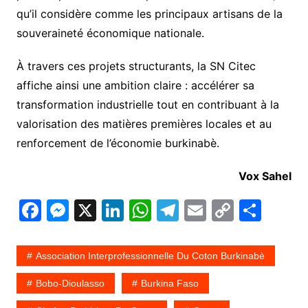
qu’il considère comme les principaux artisans de la
souveraineté économique nationale.
À travers ces projets structurants, la SN Citec
affiche ainsi une ambition claire : accélérer sa
transformation industrielle tout en contribuant à la
valorisation des matières premières locales et au
renforcement de l’économie burkinabè.
Vox Sahel
F
M
X
Li
W
T
E
C
P
a
e
n
h
el
m
o
ar
c
s
k
at
e
ai
p
ta
Association Interprofessionnelle Du Coton Burkinabè
e
s
e
s
gr
l
y
g
Bobo-Dioulasso
Burkina Faso
b
e
dI
A
a
Li
er