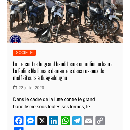
k
SOCIETE
Lutte contre le grand banditisme en milieu urbain :
La Police Nationale démantèle deux réseaux de
malfaiteurs à Ouagadougou
22 juillet 2026
Dans le cadre de la lutte contre le grand
banditisme sous toutes ses formes, le
F
M
X
Li
W
T
E
C
a
e
n
h
el
m
o