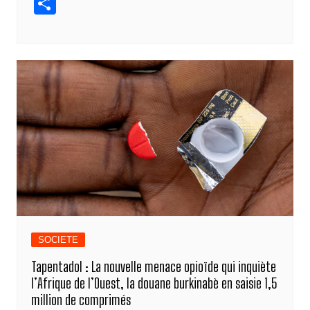
P
c
ss
k
at
e
ail
p
ar
e
e
e
s
gr
y
ta
b
n
dI
A
a
Li
g
o
g
n
p
m
n
er
o
er
p
k
k
SOCIETE
Tapentadol : La nouvelle menace opioïde qui inquiète
l’Afrique de l’Ouest, la douane burkinabè en saisie 1,5
million de comprimés