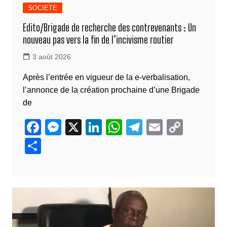
SOCIETE
Edito/Brigade de recherche des contrevenants : Un
nouveau pas vers la fin de l’incivisme routier
3 août 2026
Après l’entrée en vigueur de la e-verbalisation,
l’annonce de la création prochaine d’une Brigade
de
F
M
X
Li
W
T
E
C
a
e
n
h
el
m
o
P
c
ss
k
at
e
ail
p
ar
e
e
e
s
gr
y
ta
b
n
dI
A
a
Li
g
o
g
n
p
m
n
er
o
er
p
k