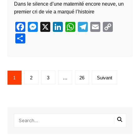
Dans le silence d’une maternité encore neuve, un
premier cri de vie a marqué l’histoire
F
M
X
Li
W
T
E
C
a
e
n
h
el
m
o
P
c
ss
k
at
e
ail
p
ar
e
e
e
s
gr
y
ta
b
n
dI
A
a
Li
g
Pagination
o
g
n
p
m
n
er
1
2
3
…
26
Suivant
des
o
er
p
k
publications
k