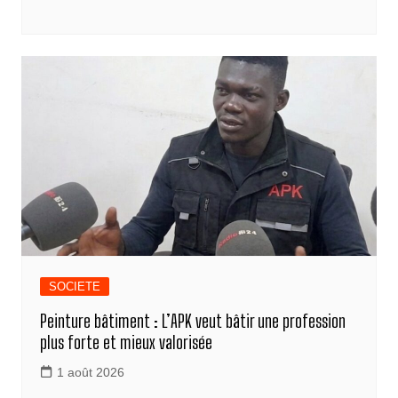
c
ss
k
at
e
ail
p
ar
e
e
e
s
gr
y
ta
b
n
dI
A
a
Li
g
o
g
n
p
m
n
er
o
er
p
k
k
SOCIETE
Peinture bâtiment : L’APK veut bâtir une profession
plus forte et mieux valorisée
1 août 2026