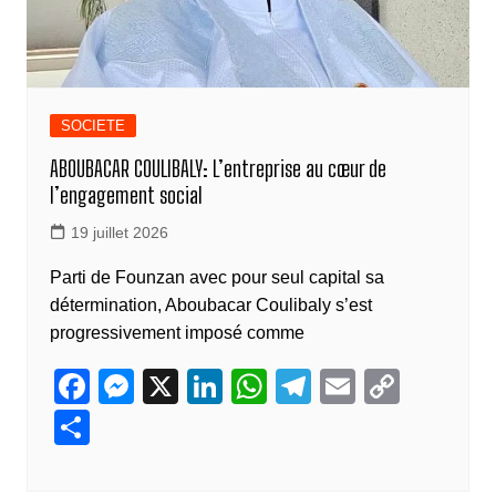
SOCIETE
ABOUBACAR COULIBALY: L’entreprise au cœur de
l’engagement social
19 juillet 2026
Parti de Founzan avec pour seul capital sa
détermination, Aboubacar Coulibaly s’est
progressivement imposé comme
F
M
X
Li
W
T
E
C
a
e
n
h
el
m
o
P
c
ss
k
at
e
ail
p
ar
e
e
e
s
gr
y