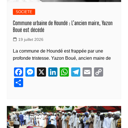
SOCIETE
Commune urbaine de Houndé : L’ancien maire, Yazon
Boué est décédé
19 juillet 2026
La commune de Houndé est frappée par une
profonde tristesse. Yazon Boué, ancien maire de
F
M
X
Li
W
T
E
C
a
e
n
h
el
m
o
P
c
ss
k
at
e
ail
p
ar
e
e
e
s
gr
y
ta
b
n
dI
A
a
Li
g
o
g
n
p
m
n
er
o
er
p
k