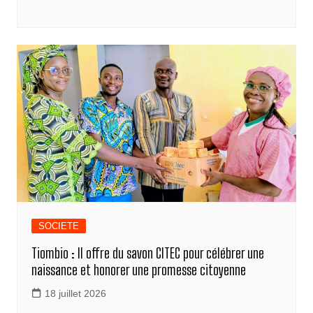
c
ss
k
at
e
ail
p
ar
e
e
e
s
gr
y
ta
b
n
dI
A
a
Li
g
o
g
n
p
m
n
er
o
er
p
k
k
SOCIETE
Tiombio : Il offre du savon CITEC pour célébrer une
naissance et honorer une promesse citoyenne
18 juillet 2026