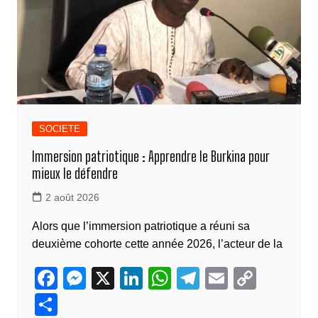
k
SOCIETE
Immersion patriotique : Apprendre le Burkina pour
mieux le défendre
2 août 2026
Alors que l’immersion patriotique a réuni sa
deuxième cohorte cette année 2026, l’acteur de la
F
M
X
Li
W
T
E
C
a
e
n
h
el
m
o
P