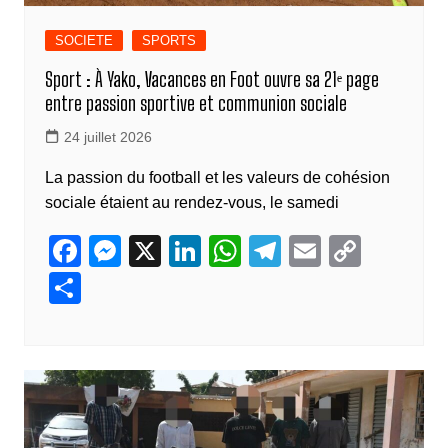
SOCIETE
SPORTS
Sport : À Yako, Vacances en Foot ouvre sa 21ᵉ page
entre passion sportive et communion sociale
24 juillet 2026
La passion du football et les valeurs de cohésion
sociale étaient au rendez-vous, le samedi
F
M
X
Li
W
T
E
C
a
e
n
h
el
m
o
P
c
ss
k
at
e
ail
p
ar
e
e
e
s
gr
y
ta
b
n
dI
A
a
Li
g
o
g
n
p
m
n
er
o
er
p
k