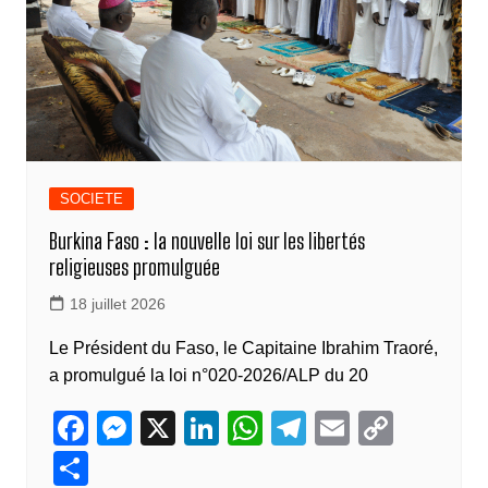
k
SOCIETE
Burkina Faso : la nouvelle loi sur les libertés
religieuses promulguée
18 juillet 2026
Le Président du Faso, le Capitaine Ibrahim Traoré,
a promulgué la loi n°020-2026/ALP du 20
F
M
X
Li
W
T
E
C
a
e
n
h
el
m
o
P