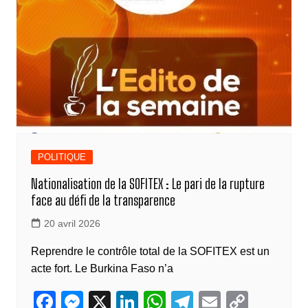
k
POLITIQUE
Nationalisation de la SOFITEX : Le pari de la rupture
face au défi de la transparence
20 avril 2026
Reprendre le contrôle total de la SOFITEX est un
acte fort. Le Burkina Faso n’a
F
M
X
Li
W
T
E
C