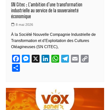
SN Citec : L’ambition d’une transformation
industrielle au service de la souveraineté
économique
8 mai 2026
À la Société Nouvelle Compagnie Industrielle de
Transformation et d’Exploitation des Cultures
Oléagineuses (SN CITEC),
F
M
X
Li
W
T
E
C
a
e
n
h
el
m
o
P
c
ss
k
at
e
ail
p
ar
e
e
e
s
gr
y
ta
b
n
dI
A
a
Li
g
o
g
n
p
m
n
er
o
er
p
k