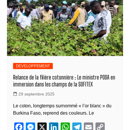
o
g
n
p
m
n
er
o
er
p
k
k
DEVELOPPEMENT
Relance de la filière cotonnière : Le ministre PODA en
immersion dans les champs de la SOFITEX
29 septembre 2025
Le coton, longtemps surnommé « l’or blanc » du
Burkina Faso, reprend des couleurs. Le
F
M
X
Li
W
T
E
C