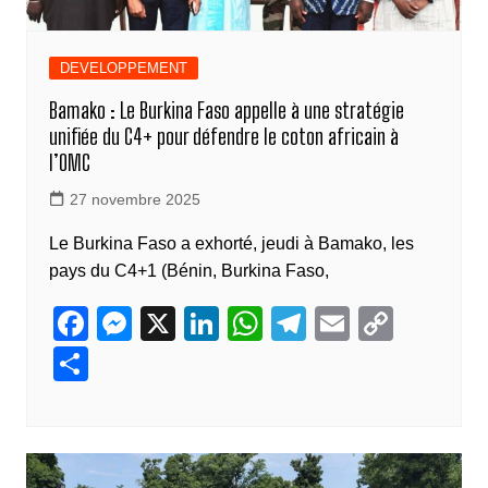
DEVELOPPEMENT
Bamako : Le Burkina Faso appelle à une stratégie
unifiée du C4+ pour défendre le coton africain à
l’OMC
27 novembre 2025
Le Burkina Faso a exhorté, jeudi à Bamako, les
pays du C4+1 (Bénin, Burkina Faso,
F
M
X
Li
W
T
E
C
a
e
n
h
el
m
o
P
c
ss
k
at
e
ail
p
ar
e
e
e
s
gr
y
ta
b
n
dI
A
a
Li
g