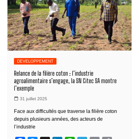
o
er
p
k
k
DEVELOPPEMENT
Relance de la filière coton : l’industrie
agroalimentaire s’engage, la SN Citec SA montre
l’exemple
31 juillet 2025
Face aux difficultés que traverse la filière coton
depuis plusieurs années, des acteurs de
l’industrie