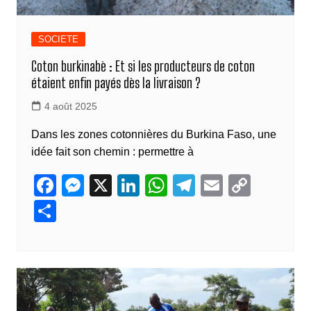
SOCIETE
Coton burkinabè : Et si les producteurs de coton
étaient enfin payés dès la livraison ?
4 août 2025
Dans les zones cotonnières du Burkina Faso, une
idée fait son chemin : permettre à
F
M
X
Li
W
T
E
C
a
e
n
h
el
m
o
P
c
ss
k
at
e
ail
p
ar
e
e
e
s
gr
y
ta
b
n
dI
A
a
Li
g
o
g
n
p
m
n
er