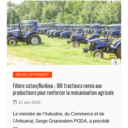
b
n
dI
A
a
Li
g
o
g
n
p
m
n
er
o
er
p
k
k
DEVELOPPEMENT
Filière coton/Burkina : 100 tracteurs remis aux
producteurs pour renforcer la mécanisation agricole
21 juin 2026
Le ministre de l’Industrie, du Commerce et de
l’Artisanat, Serge Gnaniodem PODA, a procédé