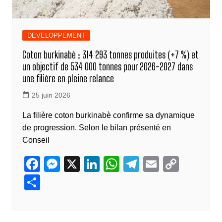
DEVELOPPEMENT
Coton burkinabè : 314 293 tonnes produites (+7 %) et
un objectif de 534 000 tonnes pour 2026-2027 dans
une filière en pleine relance
25 juin 2026
La filière coton burkinabè confirme sa dynamique
de progression. Selon le bilan présenté en
Conseil
F
M
X
Li
W
T
E
C
a
e
n
h
el
m
o
P
c
ss
k
at
e
ail
p
ar
e
e
e
s
gr
y
ta