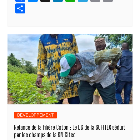
a
e
n
h
el
m
o
P
c
ss
k
at
e
ail
p
ar
e
e
e
s
gr
y
ta
b
n
dI
A
a
Li
g
o
g
n
p
m
n
er
o
er
p
k
k
DEVELOPPEMENT
Relance de la filière Coton : Le DG de la SOFITEX séduit
par les champs de la SN Citec