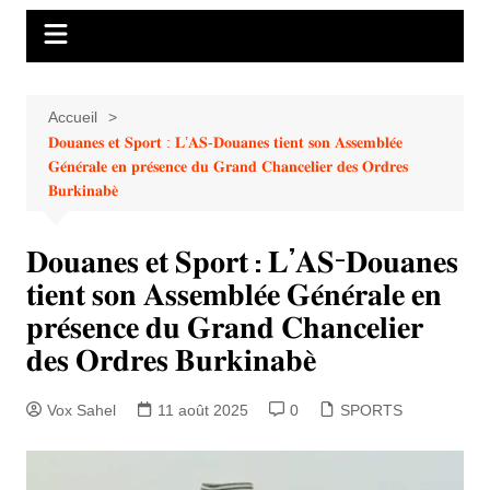
Accueil
𝐃𝐨𝐮𝐚𝐧𝐞𝐬 𝐞𝐭 𝐒𝐩𝐨𝐫𝐭 : 𝐋’𝐀𝐒-𝐃𝐨𝐮𝐚𝐧𝐞𝐬 𝐭𝐢𝐞𝐧𝐭 𝐬𝐨𝐧 𝐀𝐬𝐬𝐞𝐦𝐛𝐥𝐞́𝐞
𝐆𝐞́𝐧𝐞́𝐫𝐚𝐥𝐞 𝐞𝐧 𝐩𝐫𝐞́𝐬𝐞𝐧𝐜𝐞 𝐝𝐮 𝐆𝐫𝐚𝐧𝐝 𝐂𝐡𝐚𝐧𝐜𝐞𝐥𝐢𝐞𝐫 𝐝𝐞𝐬 𝐎𝐫𝐝𝐫𝐞𝐬
𝐁𝐮𝐫𝐤𝐢𝐧𝐚𝐛𝐞̀
𝐃𝐨𝐮𝐚𝐧𝐞𝐬 𝐞𝐭 𝐒𝐩𝐨𝐫𝐭 : 𝐋’𝐀𝐒-𝐃𝐨𝐮𝐚𝐧𝐞𝐬
𝐭𝐢𝐞𝐧𝐭 𝐬𝐨𝐧 𝐀𝐬𝐬𝐞𝐦𝐛𝐥𝐞́𝐞 𝐆𝐞́𝐧𝐞́𝐫𝐚𝐥𝐞 𝐞𝐧
𝐩𝐫𝐞́𝐬𝐞𝐧𝐜𝐞 𝐝𝐮 𝐆𝐫𝐚𝐧𝐝 𝐂𝐡𝐚𝐧𝐜𝐞𝐥𝐢𝐞𝐫
𝐝𝐞𝐬 𝐎𝐫𝐝𝐫𝐞𝐬 𝐁𝐮𝐫𝐤𝐢𝐧𝐚𝐛𝐞̀
Vox Sahel
11 août 2025
0
SPORTS