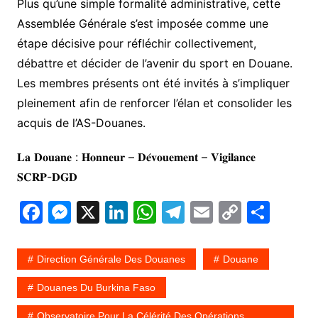
Plus qu’une simple formalité administrative, cette
Assemblée Générale s’est imposée comme une
étape décisive pour réfléchir collectivement,
débattre et décider de l’avenir du sport en Douane.
Les membres présents ont été invités à s’impliquer
pleinement afin de renforcer l’élan et consolider les
acquis de l’AS-Douanes.
𝐋𝐚 𝐃𝐨𝐮𝐚𝐧𝐞 : 𝐇𝐨𝐧𝐧𝐞𝐮𝐫 – 𝐃𝐞́𝐯𝐨𝐮𝐞𝐦𝐞𝐧𝐭 – 𝐕𝐢𝐠𝐢𝐥𝐚𝐧𝐜𝐞
𝐒𝐂𝐑𝐏-𝐃𝐆𝐃
F
M
X
Li
W
T
E
C
P
a
e
n
h
el
m
o
ar
c
s
k
at
e
ai
p
ta
Direction Générale Des Douanes
Douane
e
s
e
s
gr
l
y
g
Douanes Du Burkina Faso
b
e
dI
A
a
Li
er
Observatoire Pour La Célérité Des Opérations