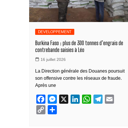
DEVELOPPEMENT
Burkina Faso : plus de 300 tonnes d’engrais de
contrebande saisies à Léo
16 juillet 2026
La Direction générale des Douanes poursuit
son offensive contre les réseaux de fraude.
Après une
F
M
X
Li
W
T
E
a
e
n
h
el
m
C
P
c
ss
k
at
e
ail
o
ar
e
e
e
s
gr