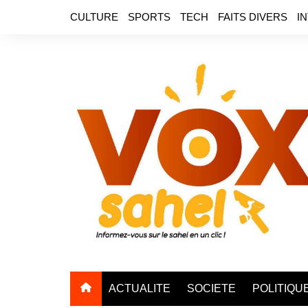
Aller
CULTURE
SPORTS
TECH
FAITS DIVERS
I
au
contenu
ACTUALITE
SOCIETE
POLITIQU