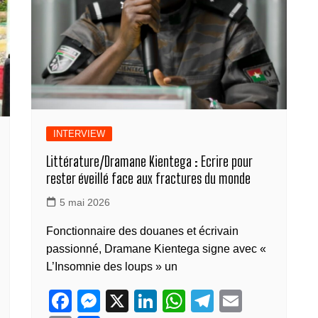
k
k
INTERVIEW
Littérature/Dramane Kientega : Ecrire pour
rester éveillé face aux fractures du monde
5 mai 2026
Fonctionnaire des douanes et écrivain
passionné, Dramane Kientega signe avec «
L’Insomnie des loups » un
F
M
X
Li
W
T
E