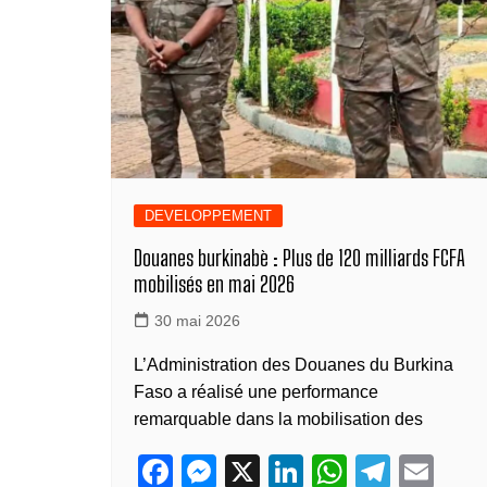
o
er
p
n
k
k
DEVELOPPEMENT
Douanes burkinabè : Plus de 120 milliards FCFA
mobilisés en mai 2026
30 mai 2026
L’Administration des Douanes du Burkina
Faso a réalisé une performance
remarquable dans la mobilisation des
F
M
X
Li
W
T
E