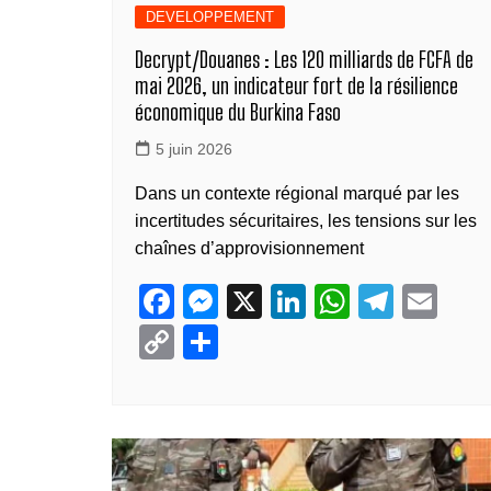
DEVELOPPEMENT
Decrypt/Douanes : Les 120 milliards de FCFA de
mai 2026, un indicateur fort de la résilience
économique du Burkina Faso
5 juin 2026
Dans un contexte régional marqué par les
incertitudes sécuritaires, les tensions sur les
chaînes d’approvisionnement
F
M
X
Li
W
T
E
a
e
n
h
el
m
C
P
c
ss
k
at
e
ail
o
ar
e
e
e
s
gr
p
ta
b
n
dI
A
a
y
g
o
g
n
p
m
Li
er