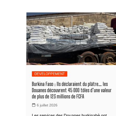
p
ta
b
n
dI
A
a
y
g
o
g
n
p
m
Li
er
o
er
p
n
k
k
DEVELOPPEMENT
Burkina Faso : Ils déclaraient du plâtre… les
Douanes découvrent 45 000 tôles d’une valeur
de plus de 123 millions de FCFA
6 juillet 2026
Les services des Douanes burkinabè ont