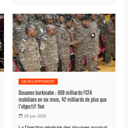
e
e
e
s
gr
p
ta
b
n
dI
A
a
y
g
o
g
n
p
m
Li
er
o
er
p
n
k
k
DEVELOPPEMENT
Douanes burkinabè : 699 milliards FCFA
mobilisés en six mois, 42 milliards de plus que
l’objectif fixé
29 juin 2026
La Direction générale des douanes poursuit