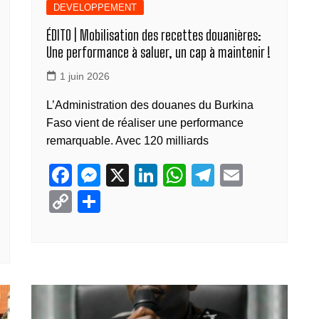
DEVELOPPEMENT
ÉDITO | Mobilisation des recettes douanières:
Une performance à saluer, un cap à maintenir !
1 juin 2026
L’Administration des douanes du Burkina
Faso vient de réaliser une performance
remarquable. Avec 120 milliards
F
M
X
Li
W
T
E
a
e
n
h
el
m
C
P
c
ss
k
at
e
ail
o
ar
e
e
e
s
gr
p
ta
b
n
dI
A
a
y
g
o
g
n
p
m
Li
er
o
er
p
n