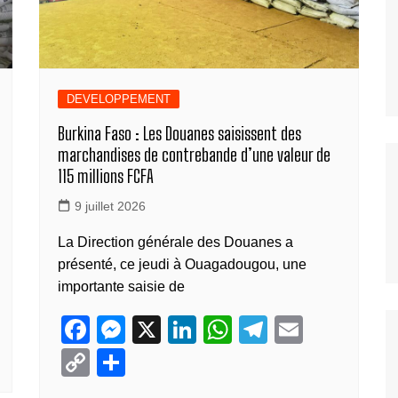
DEVELOPPEMENT
Burkina Faso : Les Douanes saisissent des
marchandises de contrebande d’une valeur de
115 millions FCFA
9 juillet 2026
La Direction générale des Douanes a
présenté, ce jeudi à Ouagadougou, une
importante saisie de
F
M
X
Li
W
T
E
a
e
n
h
el
m
C
P
c
ss
k
at
e
ail
o
ar