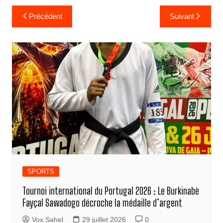
Navigation
Précédent
Suivant
de
l’article
SPORTS
Tournoi international du Portugal 2026 : Le Burkinabè
Fayçal Sawadogo décroche la médaille d’argent
Vox Sahel
29 juillet 2026
0