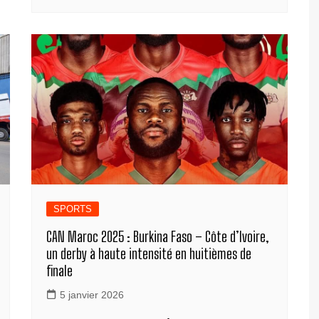
e
e
e
s
gr
p
ta
b
n
dI
A
a
y
g
o
g
n
p
m
Li
er
o
er
p
n
k
k
SPORTS
CAN Maroc 2025 : Burkina Faso – Côte d’Ivoire,
un derby à haute intensité en huitièmes de
finale
5 janvier 2026