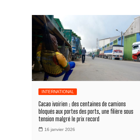
b
n
dI
A
a
y
g
o
g
n
p
m
Li
er
o
er
p
n
k
k
INTERNATIONAL
Cacao ivoirien : des centaines de camions
bloqués aux portes des ports, une filière sous
tension malgré le prix record
16 janvier 2026