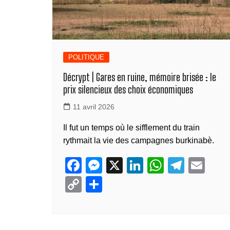
POLITIQUE
Décrypt | Gares en ruine, mémoire brisée : le
prix silencieux des choix économiques
11 avril 2026
Il fut un temps où le sifflement du train
rythmait la vie des campagnes burkinabè.
F
M
X
Li
W
T
E
a
e
n
h
el
m
C
P
c
ss
k
at
e
ail
o
ar
e
e
e
s
gr
p
ta