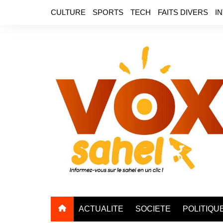
Aller
CULTURE
SPORTS
TECH
FAITS DIVERS
I
au
contenu
ACTUALITE
SOCIETE
POLITIQU