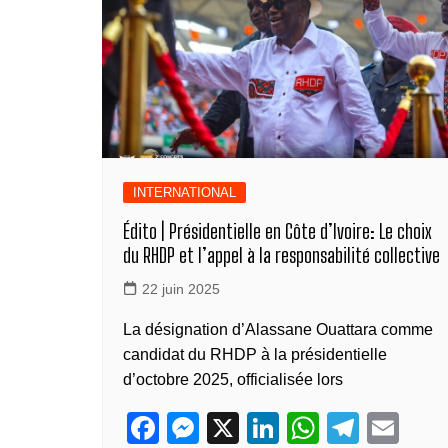
k
k
INTERNATIONAL
Édito | Présidentielle en Côte d’Ivoire: Le choix
du RHDP et l’appel à la responsabilité collective
22 juin 2025
La désignation d’Alassane Ouattara comme
candidat du RHDP à la présidentielle
d’octobre 2025, officialisée lors
F
M
X
Li
W
T
E