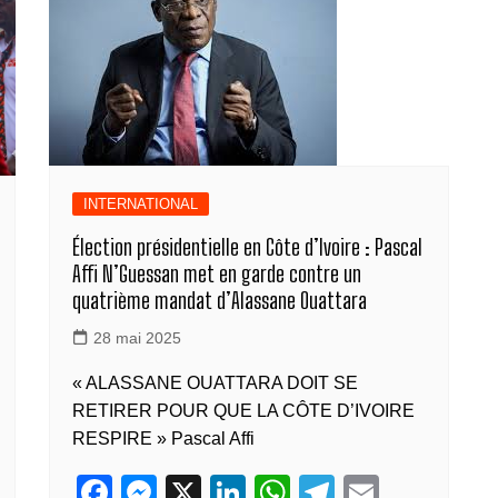
o
er
p
n
k
k
INTERNATIONAL
Élection présidentielle en Côte d’Ivoire : Pascal
Affi N’Guessan met en garde contre un
quatrième mandat d’Alassane Ouattara
28 mai 2025
« ALASSANE OUATTARA DOIT SE
RETIRER POUR QUE LA CÔTE D’IVOIRE
RESPIRE » Pascal Affi
F
M
X
Li
W
T
E