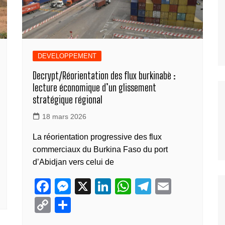
DEVELOPPEMENT
Decrypt/Réorientation des flux burkinabè :
lecture économique d’un glissement
stratégique régional
18 mars 2026
La réorientation progressive des flux
commerciaux du Burkina Faso du port
d’Abidjan vers celui de
F
M
X
Li
W
T
E
a
e
n
h
el
m
C
P
c
ss
k
at
e
ail
o
ar