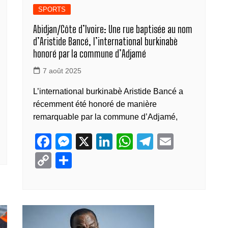
SPORTS
Abidjan/Côte d’Ivoire: Une rue baptisée au nom
d’Aristide Bancé, l’international burkinabè
honoré par la commune d’Adjamé
7 août 2025
L’international burkinabè Aristide Bancé a
récemment été honoré de manière
remarquable par la commune d’Adjamé,
F
M
X
Li
W
T
E
a
e
n
h
el
m
C
P
c
ss
k
at
e
ail
o
ar
e
e
e
s
gr
p
ta
b
n
dI
A
a
y
g
o
g
n
p
m
Li
er