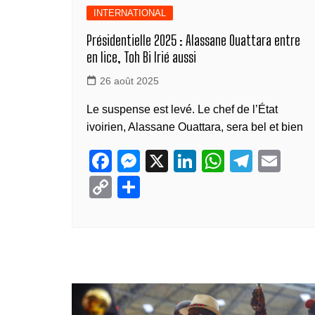
INTERNATIONAL
Présidentielle 2025 : Alassane Ouattara entre
en lice, Toh Bi Irié aussi
26 août 2025
Le suspense est levé. Le chef de l’État
ivoirien, Alassane Ouattara, sera bel et bien
F
M
X
Li
W
T
E
a
e
n
h
el
m
C
P
c
ss
k
at
e
ail
o
ar
e
e
e
s
gr
p
ta
b
n
dI
A
a
y
g
o
g
n
p
m
Li
er
o
er
p
n