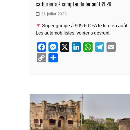
carburants à compter du 1er août 2026
31 juillet 2026
Super grimpe à 905 F CFA le litre en août
Les automobilistes ivoiriens devront
F
M
X
Li
W
T
E
a
e
n
h
el
m
C
P
c
ss
k
at
e
ail
o
ar
e
e
e
s
gr
p
ta
b
n
dI
A
a
y
g
o
g
n
p
m
Li
er
o
er
p
n
k
k