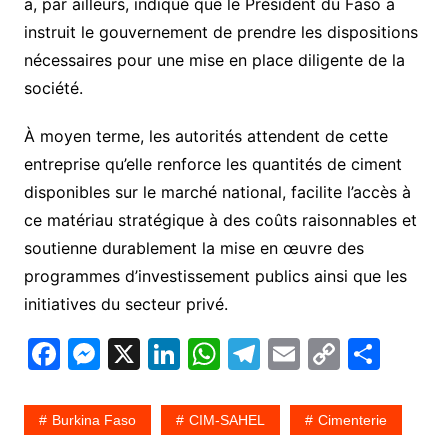
a, par ailleurs, indiqué que le Président du Faso a
instruit le gouvernement de prendre les dispositions
nécessaires pour une mise en place diligente de la
société.
À moyen terme, les autorités attendent de cette
entreprise qu’elle renforce les quantités de ciment
disponibles sur le marché national, facilite l’accès à
ce matériau stratégique à des coûts raisonnables et
soutienne durablement la mise en œuvre des
programmes d’investissement publics ainsi que les
initiatives du secteur privé.
F
M
X
Li
W
T
E
C
P
a
e
n
h
el
m
o
ar
c
s
k
at
e
ai
p
ta
Burkina Faso
CIM-SAHEL
Cimenterie