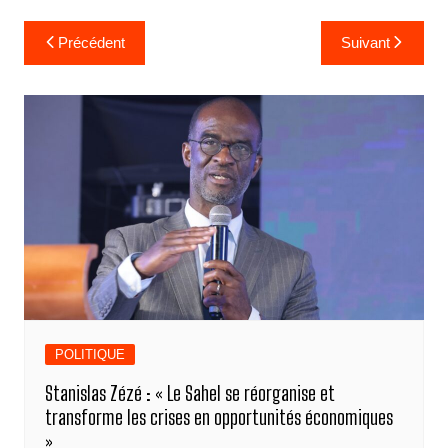
Navigation
Précédent
Suivant
de
l’article
POLITIQUE
Stanislas Zézé : « Le Sahel se réorganise et
transforme les crises en opportunités économiques
»