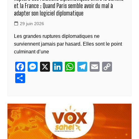
et la France : Quand Paris semble avoir du mal à
k
adapter son logiciel diplomatique
29 juin 2026
Les grandes ruptures diplomatiques ne
surviennent jamais par hasard. Elles sont le point
culminant d’une
F
M
X
Li
W
T
E
C
a
e
n
h
el
m
o
P
c
ss
k
at
e
ail
p
ar
e
e
e
s
gr
y
ta
b
n
dI
A
a
Li
g
o
g
n
p
m
n
er
o
er
p
k
k