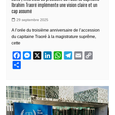
Ibrahim Traoré implémente une vision claire et un
cap assumé
29 septembre 2025
A l’orée du troisième anniversaire de l’accession
du capitaine Traoré à la magistrature suprême,
cette
F
M
X
Li
W
T
E
C
a
e
n
h
el
m
o
P
c
ss
k
at
e
ail
p
ar
e
e
e
s
gr
y
ta
b
n
dI
A
a
Li
g
o
g
n
p
m
n
er
o
er
p
k
k