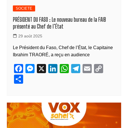
SOCIETE
PRÉSIDENT DU FASO : Le nouveau bureau de la FAIB
présenté au Chef de l’État
29 août 2025
Le Président du Faso, Chef de l’État, le Capitaine
Ibrahim TRAORÉ, a reçu en audience
F
M
X
Li
W
T
E
C
a
e
n
h
el
m
o
P
c
ss
k
at
e
ail
p
ar
e
e
e
s
gr
y
ta
b
n
dI
A
a
Li
g
o
g
n
p
m
n
er
o
er
p
k