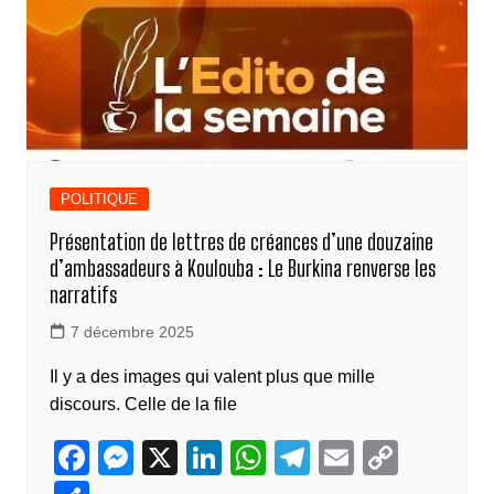
POLITIQUE
Présentation de lettres de créances d’une douzaine
d’ambassadeurs à Koulouba : Le Burkina renverse les
narratifs
7 décembre 2025
Il y a des images qui valent plus que mille
discours. Celle de la file
F
M
X
Li
W
T
E
C
a
e
n
h
el
m
o