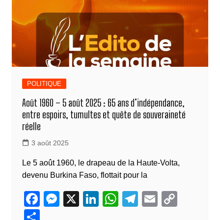
k
POLITIQUE
Août 1960 – 5 août 2025 : 65 ans d’indépendance,
entre espoirs, tumultes et quête de souveraineté
réelle
3 août 2025
Le 5 août 1960, le drapeau de la Haute-Volta,
devenu Burkina Faso, flottait pour la
F
M
X
Li
W
T
E
C
a
e
n
h
el
m
o
P