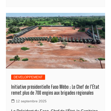
ar
e
e
e
s
gr
y
ta
b
n
dI
A
a
Li
g
o
g
n
p
m
n
er
o
er
p
k
k
DEVELOPPEMENT
Initiative présidentielle Faso Mêbo : Le Chef de l’État
remet plus de 700 engins aux brigades régionales
12 septembre 2025