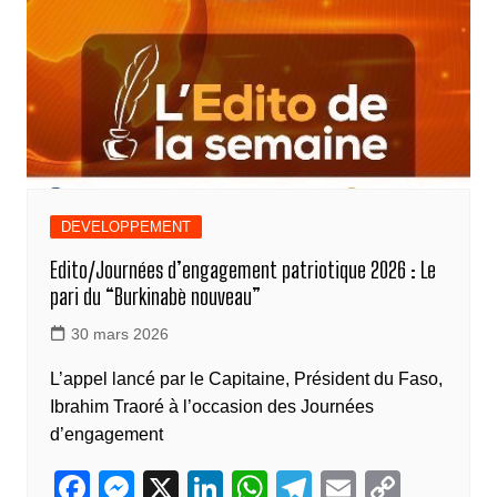
DEVELOPPEMENT
Edito/Journées d’engagement patriotique 2026 : Le
pari du “Burkinabè nouveau”
30 mars 2026
L’appel lancé par le Capitaine, Président du Faso,
Ibrahim Traoré à l’occasion des Journées
d’engagement
F
M
X
Li
W
T
E
C