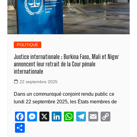
POLITIQUE
Justice internationale : Burkina Faso, Mali et Niger
annoncent leur retrait de la Cour pénale
internationale
22 septembre 2025
Dans un communiqué conjoint rendu public ce
lundi 22 septembre 2025, les États membres de
F
M
X
Li
W
T
E
C
a
e
n
h
el
m
o
P
c
ss
k
at
e
ail
p