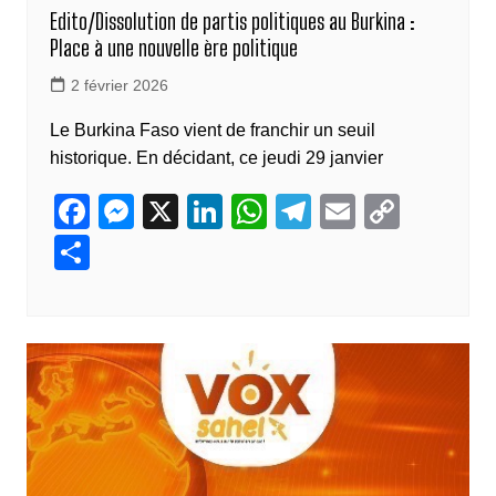
Edito/Dissolution de partis politiques au Burkina :
Place à une nouvelle ère politique
2 février 2026
Le Burkina Faso vient de franchir un seuil
historique. En décidant, ce jeudi 29 janvier
F
M
X
Li
W
T
E
C
a
e
n
h
el
m
o
P
c
ss
k
at
e
ail
p
ar
e
e
e
s
gr
y
ta
b
n
dI
A
a
Li
g
o
g
n
p
m
n
er
o
er
p
k
k