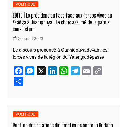
POLITIQUE
ÉDITO | Le président du Faso face aux forces vives du
Yaadga à Ouahigouya : Le choix assumé de la parole
sans détour
20 juillet 2026
Le discours prononcé à Ouahigouya devant les
forces vives de la région du Yatenga dépasse
F
M
X
Li
W
T
E
C
a
e
n
h
el
m
o
P
c
ss
k
at
e
ail
p
ar
e
e
e
s
gr
y
ta
b
n
dI
A
a
Li
g
o
g
n
p
m
n
POLITIQUE
er
o
er
p
k
Rupture des relations diplomatiques entre le Burkina