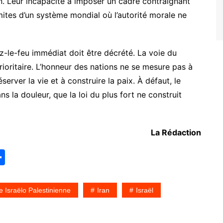
. Leur incapacité à imposer un cadre contraignant
mites d’un système mondial où l’autorité morale ne
sez-le-feu immédiat doit être décrété. La voie du
rioritaire. L’honneur des nations ne se mesure pas à
server la vie et à construire la paix. À défaut, le
 la douleur, que la loi du plus fort ne construit
La Rédaction
P
ar
ta
 Israëlo Palestinienne
Iran
Israël
g
er