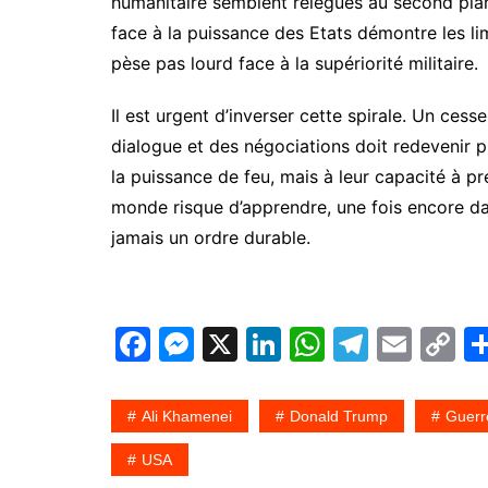
humanitaire semblent relégués au second plan
face à la puissance des Etats démontre les li
pèse pas lourd face à la supériorité militaire.
Il est urgent d’inverser cette spirale. Un ces
dialogue et des négociations doit redevenir p
la puissance de feu, mais à leur capacité à pré
monde risque d’apprendre, une fois encore dans
jamais un ordre durable.
F
M
X
Li
W
T
E
C
a
e
n
h
el
m
o
c
s
k
at
e
ai
p
Ali Khamenei
Donald Trump
Guerre
e
s
e
s
gr
l
y
USA
b
e
dI
A
a
Li