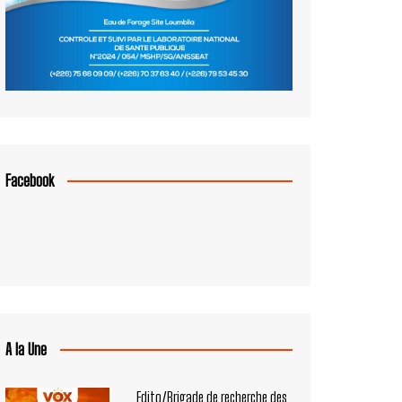
Facebook
A la Une
Edito/Brigade de recherche des