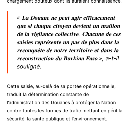
chargement douteux dont ils auraient connaissance.
« 𝐋𝐚 𝐃𝐨𝐮𝐚𝐧𝐞 𝐧𝐞 𝐩𝐞𝐮𝐭 𝐚𝐠𝐢𝐫 𝐞𝐟𝐟𝐢𝐜𝐚𝐜𝐞𝐦𝐞𝐧𝐭
𝐪𝐮𝐞 𝐬𝐢 𝐜𝐡𝐚𝐪𝐮𝐞 𝐜𝐢𝐭𝐨𝐲𝐞𝐧 𝐝𝐞𝐯𝐢𝐞𝐧𝐭 𝐮𝐧 𝐦𝐚𝐢𝐥𝐥𝐨𝐧
𝐝𝐞 𝐥𝐚 𝐯𝐢𝐠𝐢𝐥𝐚𝐧𝐜𝐞 𝐜𝐨𝐥𝐥𝐞𝐜𝐭𝐢𝐯𝐞. 𝐂𝐡𝐚𝐜𝐮𝐧𝐞 𝐝𝐞 𝐜𝐞𝐬
𝐬𝐚𝐢𝐬𝐢𝐞𝐬 𝐫𝐞𝐩𝐫𝐞́𝐬𝐞𝐧𝐭𝐞 𝐮𝐧 𝐩𝐚𝐬 𝐝𝐞 𝐩𝐥𝐮𝐬 𝐝𝐚𝐧𝐬 𝐥𝐚
𝐫𝐞𝐜𝐨𝐧𝐪𝐮𝐞̂𝐭𝐞 𝐝𝐞 𝐧𝐨𝐭𝐫𝐞 𝐭𝐞𝐫𝐫𝐢𝐭𝐨𝐢𝐫𝐞 𝐞𝐭 𝐝𝐚𝐧𝐬 𝐥𝐚
𝐫𝐞𝐜𝐨𝐧𝐬𝐭𝐫𝐮𝐜𝐭𝐢𝐨𝐧 𝐝𝐮 𝐁𝐮𝐫𝐤𝐢𝐧𝐚 𝐅𝐚𝐬𝐨 », a-t-il
souligné.
Cette saisie, au-delà de sa portée opérationnelle,
traduit la détermination constante de
l’administration des Douanes à protéger la Nation
contre toutes les formes de trafic mettant en péril la
sécurité, la santé publique et l’environnement.