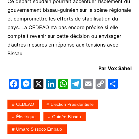
Ce départ soudain pourrait accentuer l’isolement du
gouvernement bissau-guinéen sur la scène régionale
et compromettre les efforts de stabilisation du
pays. La CEDEAO n’a pas encore précisé si elle
comptait revenir sur cette décision ou envisager
d’autres mesures en réponse aux tensions avec
Bissau.
Par Vox Sahel
F
M
X
Li
W
T
E
C
P
a
e
n
h
el
m
o
ar
c
s
k
at
e
ai
p
ta
CEDEAO
Élection Présidentielle
e
s
e
s
gr
l
y
g
Électrique
Guinée-Bissau
b
e
dI
A
a
Li
er
Umaro Sissoco Embaló
o
n
n
p
m
n