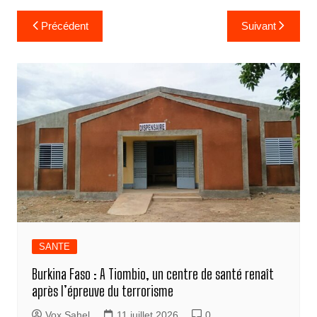
Navigation
Précédent
Suivant
de
l’article
SANTE
Burkina Faso : A Tiombio, un centre de santé renaît
après l’épreuve du terrorisme
Vox Sahel
11 juillet 2026
0