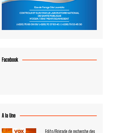
Facebook
A la Une
Edito/Brigade de recherche des