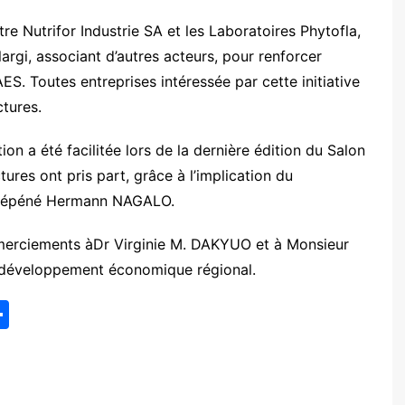
re Nutrifor Industrie SA et les Laboratoires Phytofla,
largi, associant d’autres acteurs, pour renforcer
ES. Toutes entreprises intéressée par cette initiative
tures.
ion a été facilitée lors de la dernière édition du Salon
ures ont pris part, grâce à l’implication du
ouépéné Hermann
NAGALO
.
emerciements à
Dr Virginie M. DAKYUO
et à
Monsieur
 développement économique régional.
P
ar
ta
g