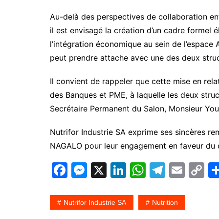
Au-delà des perspectives de collaboration ent
il est envisagé la création d’un cadre formel é
l’intégration économique au sein de l’espace A
peut prendre attache avec une des deux struc
Il convient de rappeler que cette mise en relat
des Banques et PME, à laquelle les deux struct
Secrétaire Permanent du Salon, Monsieur Y
Nutrifor Industrie SA exprime ses sincères r
NAGALO
pour leur engagement en faveur du
F
M
X
Li
W
T
E
C
a
e
n
h
el
m
o
c
s
k
at
e
ai
p
Nutrifor Industrie SA
Nutrition
e
s
e
s
gr
l
y