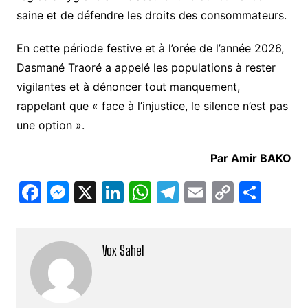
saine et de défendre les droits des consommateurs.
En cette période festive et à l’orée de l’année 2026,
Dasmané Traoré a appelé les populations à rester
vigilantes et à dénoncer tout manquement,
rappelant que « face à l’injustice, le silence n’est pas
une option ».
Par Amir BAKO
F
M
X
Li
W
T
E
C
P
a
e
n
h
el
m
o
ar
c
s
k
at
e
ai
p
ta
Vox Sahel
e
s
e
s
gr
l
y
g
b
e
dI
A
a
Li
er
o
n
n
p
m
n