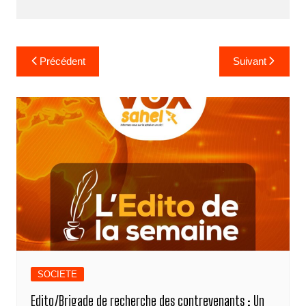
o
g
p
k
k
er
Navigation
Précédent
Suivant
de
l’article
SOCIETE
Edito/Brigade de recherche des contrevenants : Un