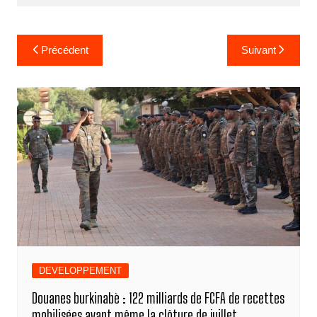
Navigation
Précédent
Suivant
de
l’article
DEVELOPPEMENT
Douanes burkinabè : 122 milliards de FCFA de recettes
mobilisées avant même la clôture de juillet