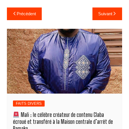
Navigation
Précédent
Suivant
de
l’article
FAITS DIVERS
Mali : le célèbre créateur de contenu Claba
écroué et transféré à la Maison centrale d’arrêt de
Bamako