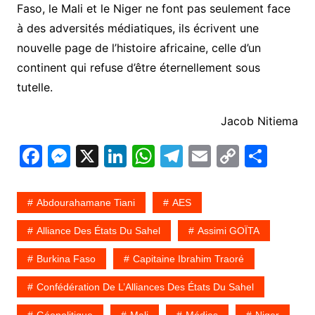
Faso, le Mali et le Niger ne font pas seulement face
à des adversités médiatiques, ils écrivent une
nouvelle page de l’histoire africaine, celle d’un
continent qui refuse d’être éternellement sous
tutelle.
Jacob Nitiema
F
M
X
Li
W
T
E
C
P
a
e
n
h
el
m
o
ar
c
s
k
at
e
ai
p
ta
Abdourahamane Tiani
AES
e
s
e
s
gr
l
y
g
Alliance Des États Du Sahel
Assimi GOÏTA
b
e
dI
A
a
Li
er
Burkina Faso
Capitaine Ibrahim Traoré
o
n
n
p
m
n
o
g
p
k
Confédération De L’Alliances Des États Du Sahel
k
er