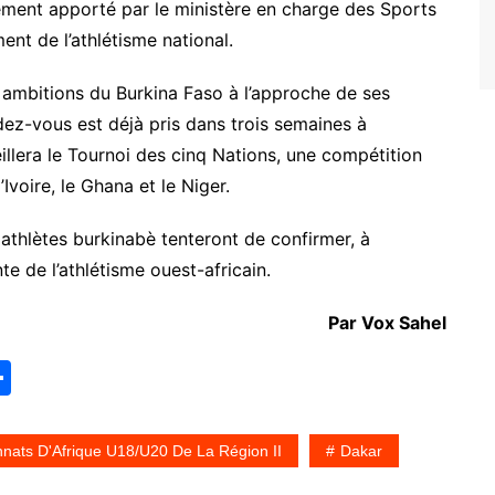
ement apporté par le ministère en charge des Sports
ent de l’athlétisme national.
ambitions du Burkina Faso à l’approche de ses
dez-vous est déjà pris dans trois semaines à
llera le
Tournoi des cinq Nations
, une compétition
’Ivoire, le Ghana et le Niger.
athlètes burkinabè tenteront de confirmer, à
te de l’athlétisme ouest-africain.
Par Vox Sahel
P
ar
ta
nats D'Afrique U18/U20 De La Région II
Dakar
g