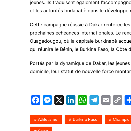
jeunes. Ils traduisent également l’accompagn
et les autorités burkinabè dans le développem
Cette campagne réussie à Dakar renforce les 
prochaines échéances internationales. Le ren
Ouagadougou, où la capitale burkinabè accuei
qui réunira le Bénin, le Burkina Faso, la Côte d
Portés par la dynamique de Dakar, les jeunes 
domicile, leur statut de nouvelle force montan
F
M
X
Li
W
T
E
C
a
e
n
h
el
m
o
c
s
k
at
e
ai
p
Athlétisme
Burkina Faso
Champion
e
s
e
s
gr
l
y