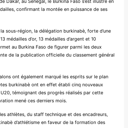
 Dakar, au Sénégal, le Burkina Faso s’est illustré en
ailles
, confirmant la montée en puissance de ses
a sous-région, la délégation burkinabè, forte d’une
e
13 médailles d’or, 13 médailles d’argent et 10
rmet au Burkina Faso de figurer parmi les
deux
ente de la publication officielle du classement général
lons ont également marqué les esprits sur le plan
es burkinabè ont en effet établi
cinq nouveaux
 U20, témoignant des progrès réalisés par cette
paration mené ces derniers mois.
 des athlètes, du staff technique et des encadreurs,
inabè d’athlétisme en faveur de la formation des