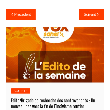
k
er
Navigation
Précédent
Suivant
de
l’article
SOCIETE
Edito/Brigade de recherche des contrevenants : Un
nouveau pas vers la fin de l’incivisme routier