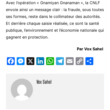
Avec l’opération « Gnamiyan Gnanaman », la CNLF
envoie ainsi un message clair : la fraude, sous toutes
ses formes, reste dans le collimateur des autorités.
Et derrière chaque saisie réalisée, ce sont la santé
publique, l’environnement et l’économie nationale qui
gagnent en protection.
Par Vox Sahel
F
M
X
Li
W
T
E
C
P
a
e
n
h
el
m
o
ar
c
s
k
at
e
ai
p
ta
Vox Sahel
e
s
e
s
gr
l
y
g
b
e
dI
A
a
Li
er
o
n
n
p
m
n
o
g
p
k