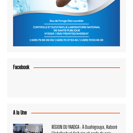
Facebook
A la Une
RÉGION DU YAADGA : À Ouahigouya, Kaboré