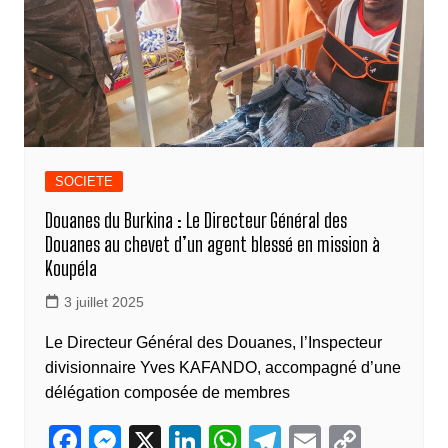
k
SOCIETE
Douanes du Burkina : Le Directeur Général des
Douanes au chevet d’un agent blessé en mission à
Koupéla
3 juillet 2025
Le Directeur Général des Douanes, l’Inspecteur
divisionnaire Yves KAFANDO, accompagné d’une
délégation composée de membres
F
M
X
Li
W
T
E
C