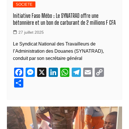
SOCIETE
Initiative Faso Mêbo : Le SYNATRAD offre une
bétonnière et un bon de carburant de 2 millions F CFA
27 juillet 2025
Le Syndicat National des Travailleurs de
l’Administration des Douanes (SYNATRAD),
conduit par son secrétaire général
F
M
X
Li
W
T
E
C
a
e
n
h
el
m
o
P
c
ss
k
at
e
ail
p
ar
e
e
e
s
gr
y
ta
b
n
dI
A
a
Li
g
o
g
n
p
m
n
er
o
er
p
k