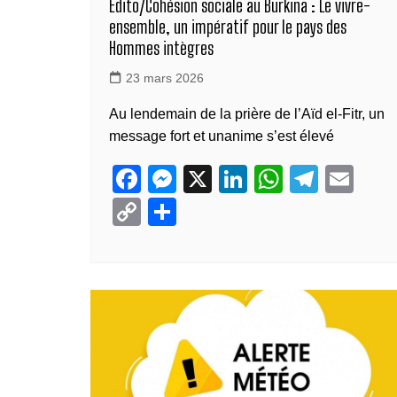
Edito/Cohésion sociale au Burkina : Le vivre-
ensemble, un impératif pour le pays des
Hommes intègres
23 mars 2026
Au lendemain de la prière de l’Aïd el-Fitr, un
message fort et unanime s’est élevé
F
M
X
Li
W
T
E
a
e
n
h
el
m
C
P
c
ss
k
at
e
ail
o
ar
e
e
e
s
gr
p
ta
b
n
dI
A
a
y
g
o
g
n
p
m
Li
er
o
er
p
n
k
k