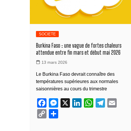
SOCIETE
Burkina Faso : une vague de fortes chaleurs
attendue entre fin mars et début mai 2026
13 mars 2026
Le Burkina Faso devrait connaître des
températures supérieures aux normales
saisonnières au cours du trimestre
F
M
X
Li
W
T
E
a
e
n
h
el
m
C
P
c
ss
k
at
e
ail
o
ar
e
e
e
s
gr