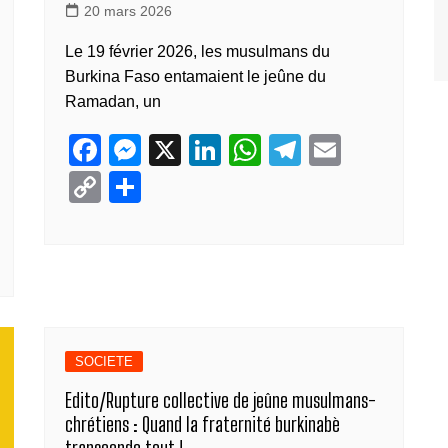
20 mars 2026
Le 19 février 2026, les musulmans du
Burkina Faso entamaient le jeûne du
Ramadan, un
F
M
X
Li
W
T
E
a
e
n
h
el
m
C
P
c
ss
k
at
e
ail
o
ar
e
e
e
s
gr
p
ta
b
n
dI
A
a
y
g
o
g
n
p
m
Li
er
o
er
p
n
SOCIETE
k
k
Edito/Rupture collective de jeûne musulmans-
chrétiens : Quand la fraternité burkinabè