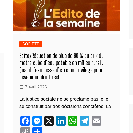
SOCIETE
Edito/Réduction de plus de 60 % du prix du
mètre cube d’eau potable en milieu rural :
Quand l’eau cesse d’être un privilège pour
devenir un droit réel
7 avril 2026
La justice sociale ne se proclame pas, elle
se construit par des décisions concrètes. La
F
M
X
Li
W
T
E
a
e
n
h
el
m
C
P