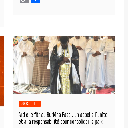
c
ss
k
at
e
ail
o
ar
e
e
e
s
gr
p
ta
b
n
dI
A
a
y
g
o
g
n
p
m
Li
er
o
er
p
n
k
k
SOCIETE
Aïd elle fitr au Burkina Faso : Un appel à l’unité
et à la responsabilité pour consolider la paix