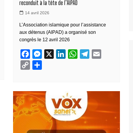
reconduit à la tête de l’AIPAD
14 avril 2026
L’Association islamique pour l’assistance
aux détenus (AIPAD) a organisé son
congrès le 12 avril 2026
F
M
X
Li
W
T
E
a
e
n
h
el
m
C
P
c
ss
k
at
e
ail
o
ar
e
e
e
s
gr
p
ta
b
n
dI
A
a
y
g
o
g
n
p
m
Li
er
o
er
p
n
k
k