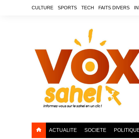
Aller
CULTURE
SPORTS
TECH
FAITS DIVERS
I
au
contenu
ACTUALITE
SOCIETE
POLITIQU