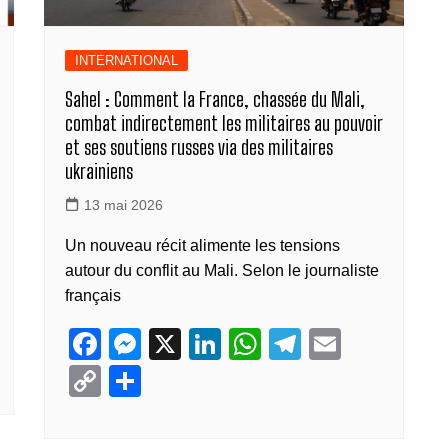
INTERNATIONAL
Sahel : Comment la France, chassée du Mali,
combat indirectement les militaires au pouvoir
et ses soutiens russes via des militaires
ukrainiens
13 mai 2026
Un nouveau récit alimente les tensions
autour du conflit au Mali. Selon le journaliste
français
F
M
X
Li
W
T
E
a
e
n
h
el
m
C
P
c
ss
k
at
e
ail
o
ar
e
e
e
s
gr
p
ta