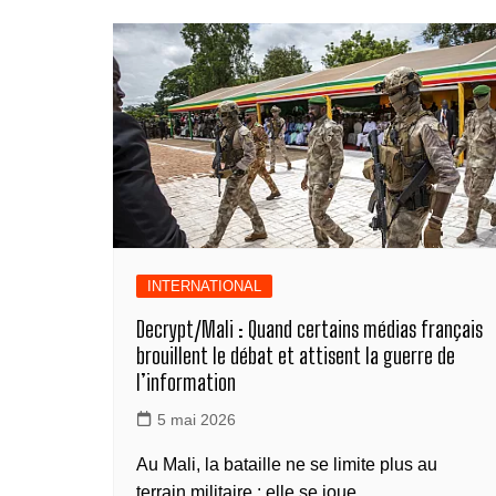
b
n
dI
A
a
y
g
o
g
n
p
m
Li
er
o
er
p
n
k
k
INTERNATIONAL
Decrypt/Mali : Quand certains médias français
brouillent le débat et attisent la guerre de
l’information
5 mai 2026
Au Mali, la bataille ne se limite plus au
terrain militaire : elle se joue