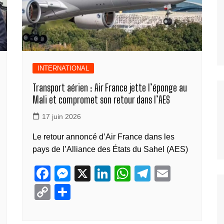
k
INTERNATIONAL
Transport aérien : Air France jette l’éponge au
Mali et compromet son retour dans l’AES
17 juin 2026
Le retour annoncé d’Air France dans les
pays de l’Alliance des États du Sahel (AES)
F
M
X
Li
W
T
E
a
e
n
h
el
m
C
P
c
ss
k
at
e
ail
o
ar
e
e
e
s
gr