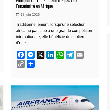
Pourquoi l’Afrique du Sud n’a pas fait
l’unanimité en Afrique
19 juin 2026
Traditionnellement, lorsqu’une sélection
africaine participe à une grande compétition
internationale, elle bénéficie du soutien
d’une
F
M
X
Li
W
T
E
a
e
n
h
el
m
C
P
c
ss
k
at
e
ail
o
ar
e
e
e
s
gr
p
ta
b
n
dI
A
a
y
g
o
g
n
p
m
Li
er
o
er
p
n
k