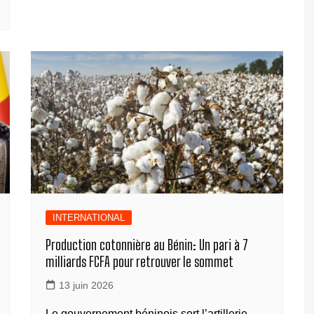
p
ta
b
n
dI
A
a
y
g
o
g
n
p
m
Li
er
o
er
p
n
k
k
INTERNATIONAL
Production cotonnière au Bénin: Un pari à 7
milliards FCFA pour retrouver le sommet
13 juin 2026
Le gouvernement béninois sort l’artillerie