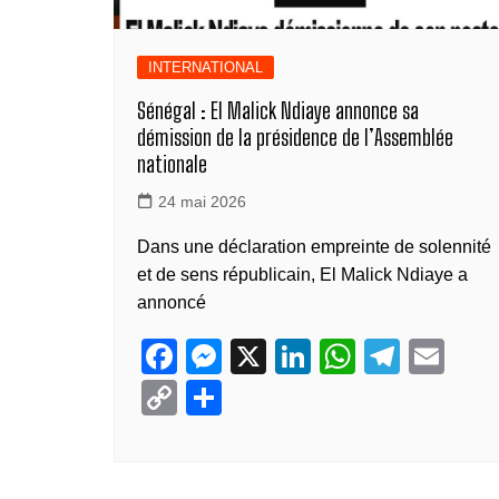
INTERNATIONAL
Sénégal : El Malick Ndiaye annonce sa
démission de la présidence de l’Assemblée
nationale
24 mai 2026
Dans une déclaration empreinte de solennité
et de sens républicain, El Malick Ndiaye a
annoncé
F
M
X
Li
W
T
E
a
e
n
h
el
m
C
P
c
ss
k
at
e
ail
o
ar
e
e
e
s
gr
p
ta