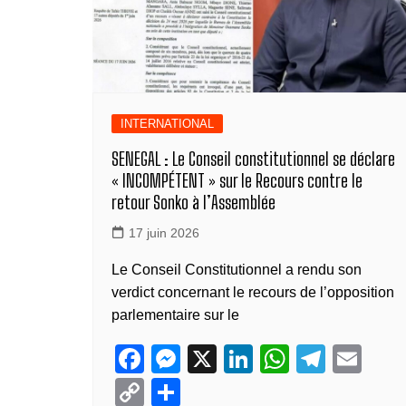
INTERNATIONAL
SENEGAL : Le Conseil constitutionnel se déclare
« INCOMPÉTENT » sur le Recours contre le
retour Sonko à l’Assemblée
17 juin 2026
Le Conseil Constitutionnel a rendu son
verdict concernant le recours de l’opposition
parlementaire sur le
F
M
X
Li
W
T
E
a
e
n
h
el
m
C
P