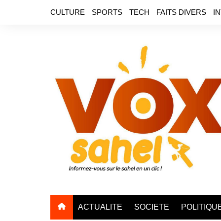
Aller
CULTURE
SPORTS
TECH
FAITS DIVERS
I
au
contenu
ACTUALITE
SOCIETE
POLITIQU