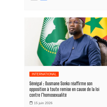
c
ss
k
at
e
ail
o
ar
e
e
e
s
gr
p
ta
b
n
dI
A
a
y
g
o
g
n
p
m
Li
er
o
er
p
n
k
k
INTERNATIONAL
Sénégal : Ousmane Sonko réaffirme son
opposition à toute remise en cause de la loi
contre l’homosexualité
15 juin 2026