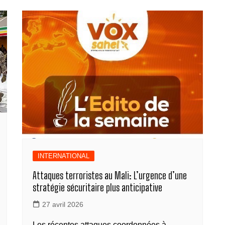
b
n
dI
A
a
y
g
o
g
n
p
m
Li
er
o
er
p
n
k
k
INTERNATIONAL
Attaques terroristes au Mali: L’urgence d’une
stratégie sécuritaire plus anticipative
27 avril 2026
Les récentes attaques coordonnées à