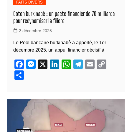
FAITS DIVERS
Coton burkinabè : un pacte financier de 70 milliards
pour redynamiser la filière
2 décembre 2025
Le Pool bancaire burkinabè a apporté, le 1er
décembre 2025, un appui financier décisif à
F
M
X
Li
W
T
E
C
a
e
n
h
el
m
o
P
c
ss
k
at
e
ail
p
ar
e
e
e
s
gr
y
ta
b
n
dI
A
a
Li
g
o
g
n
p
m
n
er
o
er
p
k
k