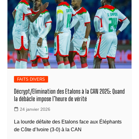
b
n
dI
A
a
Li
g
o
g
n
p
m
n
er
o
er
p
k
k
FAITS DIVERS
Décrypt/Elimination des Etalons à la CAN 2025: Quand
la débâcle impose l’heure de vérité
24 janvier 2026
La lourde défaite des Etalons face aux Éléphants
de Côte d’Ivoire (3-0) à la CAN