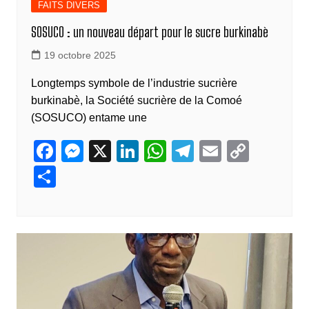
FAITS DIVERS
SOSUCO : un nouveau départ pour le sucre burkinabè
19 octobre 2025
Longtemps symbole de l’industrie sucrière
burkinabè, la Société sucrière de la Comoé
(SOSUCO) entame une
F
M
X
Li
W
T
E
C
a
e
n
h
el
m
o
P
c
ss
k
at
e
ail
p
ar
e
e
e
s
gr
y
ta
b
n
dI
A
a
Li
g
o
g
n
p
m
n
er
o
er
p
k
k