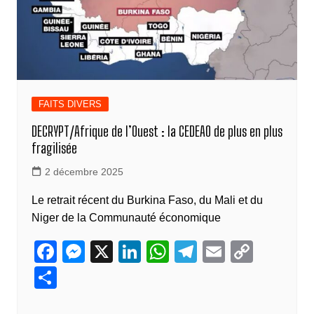
FAITS DIVERS
DECRYPT/Afrique de l’Ouest : la CEDEAO de plus en plus
fragilisée
2 décembre 2025
Le retrait récent du Burkina Faso, du Mali et du
Niger de la Communauté économique
F
M
X
Li
W
T
E
C
a
e
n
h
el
m
o
P
c
ss
k
at
e
ail
p
ar