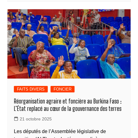
e
e
e
s
gr
y
ta
b
n
dI
A
a
Li
g
o
g
n
p
m
n
er
o
er
p
k
k
FAITS DIVERS
FONCIER
Réorganisation agraire et foncière au Burkina Faso :
L’État replacé au cœur de la gouvernance des terres
21 octobre 2025
Les députés de l’Assemblée législative de