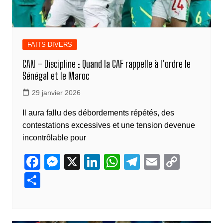
FAITS DIVERS
CAN – Discipline : Quand la CAF rappelle à l’ordre le
Sénégal et le Maroc
29 janvier 2026
Il aura fallu des débordements répétés, des
contestations excessives et une tension devenue
incontrôlable pour
F
M
X
Li
W
T
E
C
a
e
n
h
el
m
o
P
c
ss
k
at
e
ail
p
ar
e
e
e
s
gr
y
ta