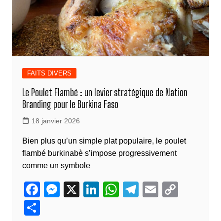
FAITS DIVERS
Le Poulet Flambé : un levier stratégique de Nation
Branding pour le Burkina Faso
18 janvier 2026
Bien plus qu’un simple plat populaire, le poulet
flambé burkinabè s’impose progressivement
comme un symbole
F
M
X
Li
W
T
E
C
a
e
n
h
el
m
o
P