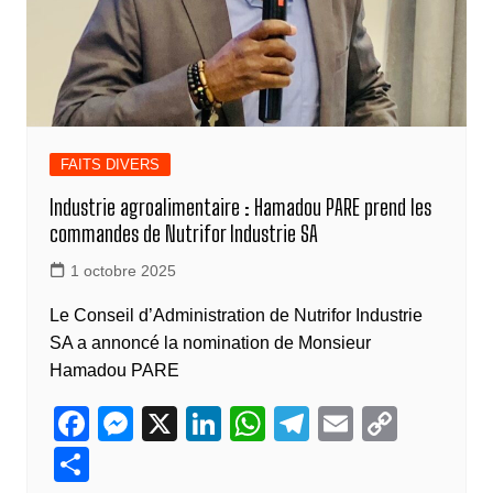
FAITS DIVERS
Industrie agroalimentaire : Hamadou PARE prend les
commandes de Nutrifor Industrie SA
1 octobre 2025
Le Conseil d’Administration de Nutrifor Industrie
SA a annoncé la nomination de Monsieur
Hamadou PARE
F
M
X
Li
W
T
E
C
a
e
n
h
el
m
o
P