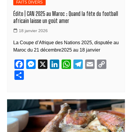
FAITS DIVERS
Édito | CAN 2025 au Maroc : Quand la fête du football
africain laisse un goût amer
18 janvier 2026
La Coupe d’Afrique des Nations 2025, disputée au
Maroc du 21 décembre2025 au 18 janvier
F
M
X
Li
W
T
E
C
a
e
n
h
el
m
o
P
c
ss
k
at
e
ail
p
ar
e
e
e
s
gr
y
ta
b
n
dI
A
a
Li
g
o
g
n
p
m
n
er
o
er
p
k
k